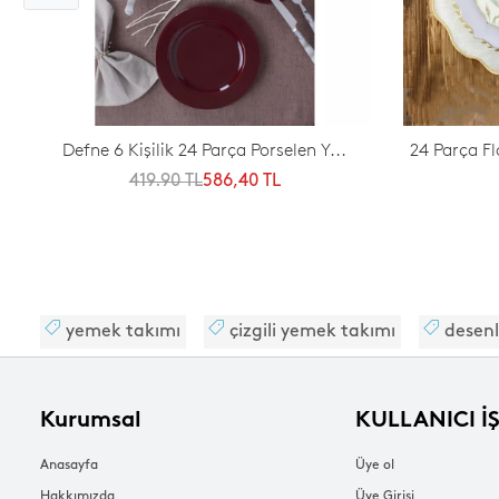
Defne 6 Kişilik 24 Parça Porselen Y...
24 Parça F
419.90 TL
586,40 TL
yemek takımı
çizgili yemek takımı
desenl
Kurumsal
KULLANICI İ
Anasayfa
Üye ol
Hakkımızda
Üye Girişi