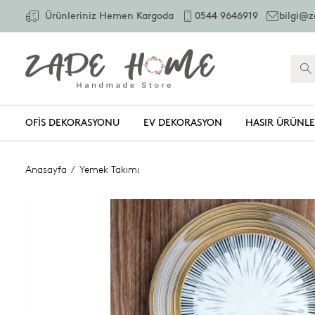
Ürünleriniz Hemen Kargoda
0544 9646919
bilgi@
OFIS DEKORASYONU
EV DEKORASYON
HASIR ÜRÜNL
Anasayfa
/
Yemek Takımı