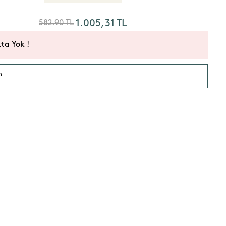
1.005,31
TL
582.90 TL
ta Yok !
n