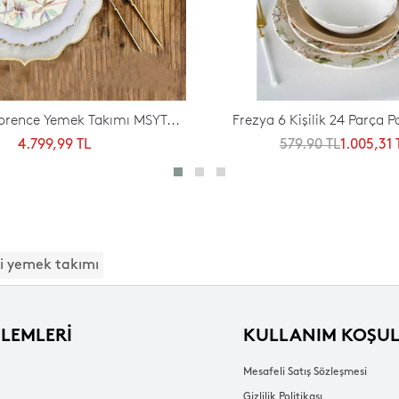
lorence Yemek Takımı MSYT...
Frezya 6 Kişilik 24 Parça Po
4.799,99 TL
579.90 TL
1.005,31 
i yemek takımı
ŞLEMLERİ
KULLANIM KOŞUL
Mesafeli Satış Sözleşmesi
Gizlilik Politikası