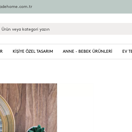
zadehome.com.tr
ER
KIŞIYE ÖZEL TASARIM
ANNE - BEBEK ÜRÜNLERI
EV T