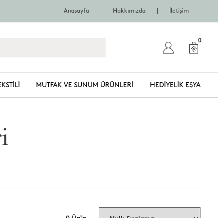
Anasayfa
Hakkımızda
İletişim
0
EKSTILI
MUTFAK VE SUNUM ÜRÜNLERI
HEDIYELIK EŞYA
i