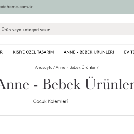
zadehome.com.tr
ER
KIŞIYE ÖZEL TASARIM
ANNE - BEBEK ÜRÜNLERI
EV T
Anasayfa
/
Anne - Bebek Ürünleri
/
Anne - Bebek Ürünler
Çocuk Kalemleri