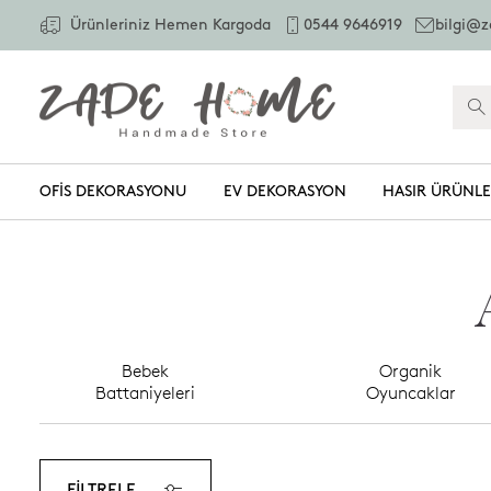
Ürünleriniz Hemen Kargoda
0544 9646919
bilgi@
OFIS DEKORASYONU
EV DEKORASYON
HASIR ÜRÜNL
Bebek
Organik
Battaniyeleri
Oyuncaklar