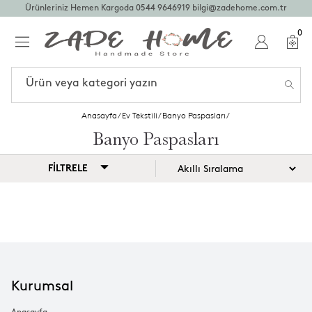
Ürünleriniz Hemen Kargoda
0544 9646919
bilgi@zadehome.com.tr
0
Anasayfa
/
Ev Tekstili
/
Banyo Paspasları
/
Banyo Paspasları
FİLTRELE
Kurumsal