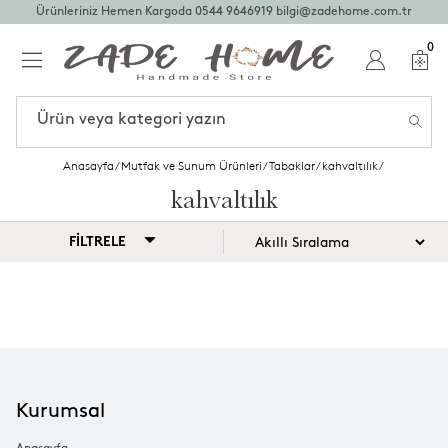
Ürünleriniz Hemen Kargoda
0544 9646919
bilgi@zadehome.com.tr
0
Anasayfa
/
Mutfak ve Sunum Ürünleri
/
Tabaklar
/
kahvaltılık
/
kahvaltılık
FİLTRELE
Kurumsal